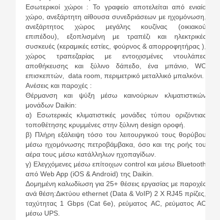
Εσωτερικοί χώροι : Το γραφείο αποτελείται από ενιαίο
χώρο, ανεξάρτητη αίθουσα συνεδριάσεων με ηχομόνωση,
ανεξάρτητος χώρος μεγάλης κουζίνας (οικιακού
επιπέδου), εξοπλισμένη με τραπέζι και ηλεκτρικές
συσκευές (κεραμικές εστίες, φούρνος & απορροφητήρας ),
χώρος τραπεζαρίας με εντοιχισμένες ντουλάπες
αποθήκευσης και ξύλινο δάπεδο, ένα μπάνιο, WC
επισκεπτών, data room, περιμετρικό μεταλλικό μπαλκόνι.
Ανέσεις και παροχές :
Θέρμανση και ψύξη μέσω καινούριων κλιματιστικών
μονάδων Daikin:
α) Εσωτερικές κλιματιστικές μονάδες τύπου οριζόντιας
τοποθέτησης κρυμμένες στην ξύλινη design οροφή.
β) Πλήρη εξάλειψη τόσο του λειτουργικού τους θορύβου
μέσω ηχομόνωσης πετροβάμβακα, όσο και της ροής του
αέρα τους μέσω κατάλληλων ηχοπαγίδων.
γ) Ελεγχόμενες μέσω επίτοιχων control και μέσω Bluetooth
από Web App (iOS & Android) της Daikin.
Δομημένη καλωδίωση για 25+ θέσεις εργασίας με παροχές
ανά θέση:Δικτύου ethernet (Data & VoIP) 2 Χ RJ45 πρίζες,
ταχύτητας 1 Gbps (Cat 6e), ρεύματος AC, ρεύματος AC
μέσω UPS.