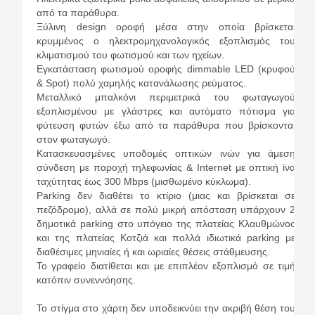
από τα παράθυρα.
Ξύλινη design οροφή μέσα στην οποία βρίσκεται
κρυμμένος ο ηλεκτρομηχανολογικός εξοπλισμός του
κλιματισμού του φωτισμού και των ηχείων.
Εγκατάσταση φωτισμού οροφής dimmable LED (κρυφού
& Spot) πολύ χαμηλής κατανάλωσης ρεύματος.
Μεταλλικό μπαλκόνι περιμετρικά του φωταγωγού
εξοπλισμένου με γλάστρες και αυτόματο πότισμα για
φύτευση φυτών έξω από τα παράθυρα που βρίσκονται
στον φωταγωγό.
Κατασκευασμένες υποδομές οπτικών ινών για άμεση
σύνδεση με παροχή τηλεφωνίας & Internet με οπτική ίνα
ταχύτητας έως 300 Mbps (μισθωμένο κύκλωμα).
Parking δεν διαθέτει το κτίριο (μιας και βρίσκεται σε
πεζόδρομο), αλλά σε πολύ μικρή απόσταση υπάρχουν 2
δημοτικά parking στο υπόγειο της πλατείας Κλαυθμώνος
και της πλατείας Κοτζιά και πολλά ιδιωτικά parking με
διαθέσιμες μηνιαίες ή και ωριαίες θέσεις στάθμευσης.
Το γραφείο διατίθεται και με επιπλέον εξοπλισμό σε τιμή
κατόπιν συνεννόησης.
Το στίγμα στο χάρτη δεν υποδεικνύει την ακριβή θέση του