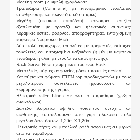
Meeting room με υψηλή ηχομόνωση.
Τραπεζαρία (Communal) με εντοιχισμένες ντουλάπες
αποθήκευσης και ξύλινο δάπεδο (παρκέ).
Μεγάλη (οικιακού επιπέδου) καινούρια κουζίνα
εξοπλισμένη με τραπέζι και ηλεκτρικές συσκευές:
Κεραμικές εστίες, φούρνος, απορροφητήρας, εντοιχισμένη
καφετιέρα Νespresso Miele.
Δύο πολύ ευρύχωρες τουαλέτες με κρεμαστές επίτοιχες
τουαλέτες και εντοιχισμένα καζανάκια (η μία με καμπίνα/
ντουζιέρα, η άλλη με ντουλάπα αποθήκευσης).
Rack-Server Room χωρητικότητας ενός Rack.
Μεταλλικές πόρτες ασφαλείας (ιδιοκατασκευές design).
Καινούρια κουφώματα ΕΤΕΜ top προδιαγραφών με τους
μεγαλύτερους συντελεστές ηχομόνωσης και
θερμομόνωσης της αγοράς.
Ηλεκτρικά roller blinds σε όλα τα παράθυρα (χρώμα
ανοικτό γκρι).
Δάπεδο εξαιρετικά υψηλής ποιότητας, αντοχής και
αισθητικής, αποτελούμενο από γκρι πλακάκια πολύ
μεγάλων διαστάσεων: 1,20m X 1,20m.
Ηλεκτρικές σήτες και μεταλλικά ρολά ασφαλείας σε μερικά
από τα παράθυρα.
Ηλεκτρικά εξωτερικά ρολά ασφαλείας αλουμινίου σε μερικά