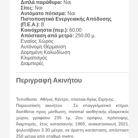
Διπλά παράθυρα:
Ναι
Σίτες:
Ναι
Αυτόματο πότισμα:
Ναι
Πιστοποιητικό Ενεργειακής Απόδοσης
(Π.Ε.Α.):
Β
Κοινόχρηστα (περ.):
60.00
Απόσταση από μετρό:
250.00 μ.
Ενιαίος Χώρος
Αυτόνομη Θέρμανση
Δομημένη Καλωδίωση
Κλιματισμός
Διαμπερές
Περιγραφή Ακινήτου
Τοποθεσία : Αθήνα, Κέντρο, πλατεία Αγίας Ειρήνης.
Παρουσίαση ακινήτου : Σε επαγγελματικό κτήριο,
διατίθεται προς μίσθωση, minimal αισθητικής εξαιρετικός
χώρος γραφείου 235 τμ, 2ου ορόφου, πρόσοψης,
διαμπερής, έτος κατασκευής 1965, ανακατασκευή 2021,
ψηλοτάβανο 3.30 μέτρα, σε άριστη κατάσταση, απόσταση
250 μέτρα από σταθμό metro.