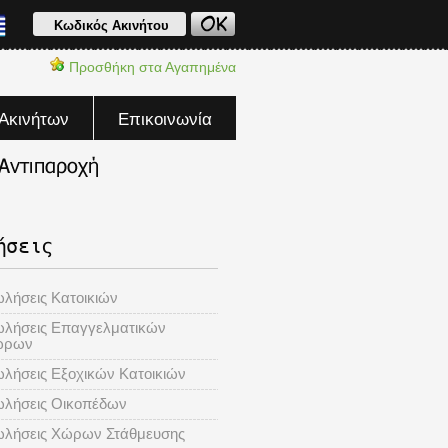
Προσθήκη στα Αγαπημένα
Ακινήτων
Επικοινωνία
ήσεις
λήσεις Κατοικιών
λήσεις Επαγγελματικών
ώρων
λήσεις Εξοχικών Kατοικιών
λήσεις Οικοπέδων
λήσεις Χώρων Στάθμευσης