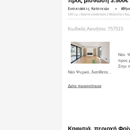
προς μίσθωση 3.500€
Ενοικιάσεις Κατοικιών
»
Αθήν
140 τ.μ. | Άριστη κατάσταση | Μεζονέτα | 4ο
Κωδικός Ακινήτου: 757515
Νέο Ψ
προς 
Στην 
Νέο Ψυχικό, διατίθετα...
Δείτε περισσότερα
Κηφισιά, περιοχή Φοίν