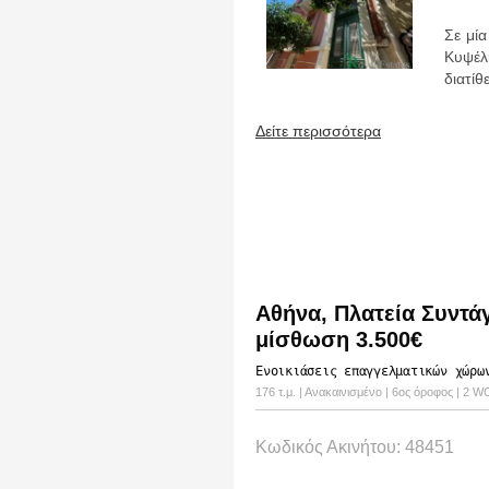
Σε μία
Κυψέλ
διατίθ
Δείτε περισσότερα
Αθήνα, Πλατεία Συντά
μίσθωση 3.500€
Ενοικιάσεις επαγγελματικών χώρω
176 τ.μ. | Ανακαινισμένο | 6ος όροφος | 2 
Κωδικός Ακινήτου: 48451