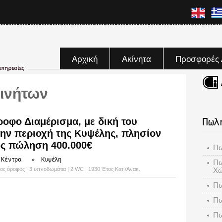
Αρχική
Ακίνητα
Προσφορές 
ινήτων
οφο Διαμέρισμα, με δική του
Πωλ
την περιοχή της Κυψέλης, πλησίον
ς πώληση 400.000€
Πω
 Κέντρο
»
Κυψέλη
Πω
| 2ος όροφος | 3 υπνοδωμάτια | 2 WC | 1930 Έτος Κατ./Ανακ.
Χ
Πω
Πω
Πω