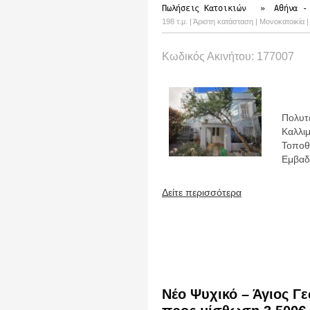
Πωλήσεις Κατοικιών
»
Αθήνα -
198 τ.μ. | Άριστη κατάσταση | Μονοκατοικία
Κωδικός Ακινήτου: 177007
Πολυτ
Καλλι
Τοποθε
Εμβαδό
Δείτε περισσότερα
Νέο Ψυχικό – Άγιος Γ