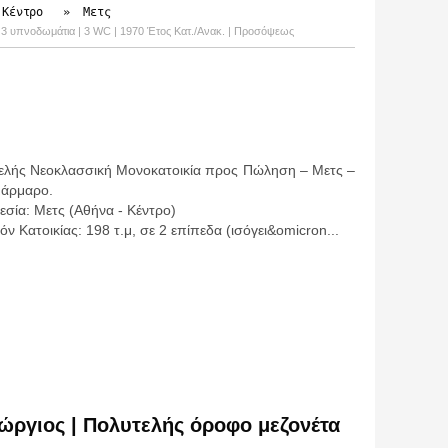
 Κέντρο
»
Μετς
 | 3 υπνοδωμάτια | 3 WC | 1970 Έτος Κατ./Ανακ. | Προσόψεως
ελής Νεοκλασσική Μονοκατοικία προς Πώληση – Μετς –
μάρμαρο.
σία: Μετς (Αθήνα - Κέντρο)
ν Κατοικίας: 198 τ.μ, σε 2 επίπεδα (ισόγει&omicron...
εώργιος | Πολυτελής όροφο μεζονέτα