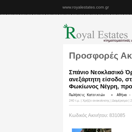
www.royalestates.com.gr
Προσφορές Ακ
Σπάνιο Νεοκλασικό Όρ
ανεξάρτητη είσοδο, σ
Φωκίωνος Νέγρη, προ
Πωλήσεις Κατοικιών
»
Αθήνα -
240 τ.μ. | Χρήζει ανακαίνισης | Διαμέρισμα 
Κωδικός Ακινήτου: 831085