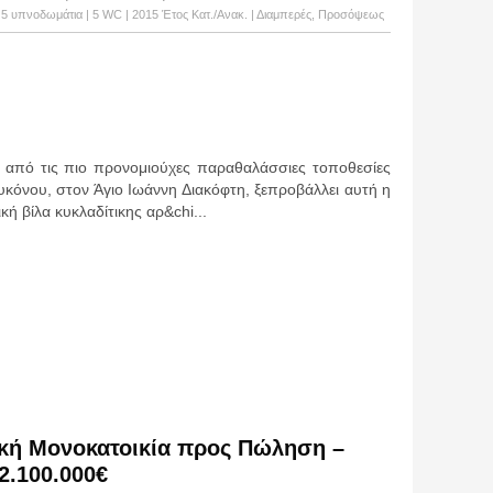
 | 5 υπνοδωμάτια | 5 WC | 2015 Έτος Κατ./Ανακ. | Διαμπερές, Προσόψεως
α από τις πιο προνομιούχες παραθαλάσσιες τοποθεσίες
κόνου, στον Άγιο Ιωάννη Διακόφτη, ξεπροβάλλει αυτή η
κή βίλα κυκλαδίτικης αρ&chi...
κή Μονοκατοικία προς Πώληση –
2.100.000€