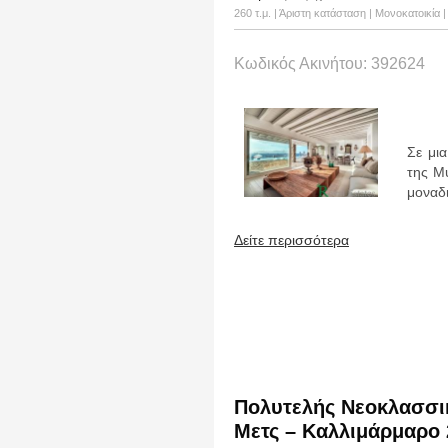
260 τ.μ. | Άριστη κατάσταση | Μονοκατοικία
Κωδικός Ακινήτου: 392624
Σε μι
της Μυ
μοναδι
Δείτε περισσότερα
Πολυτελής Νεοκλασσι
Μετς – Καλλιμάρμαρο 