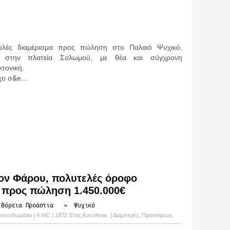
ελές διαμέρισμα προς πώληση στο Παλαιό Ψυχικό,
ά στην πλατεία Σολωμού, με θέα και σύγχρονη
κτονική.
ο σ&e...
ον Φάρου, πολυτελές όροφο
ι προς πώληση 1.450.000€
 Βόρεια Προάστια
»
Ψυχικό
 3 υπνοδωμάτια | 4 WC | 1972 Έτος Κατ./Ανακ. | Διαμπερές, Προσόψεως