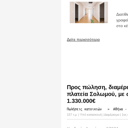
Διατί
γραφε
στο κέ
Δείτε περισσότερα
Προς πώληση, διαμέρι
πλατεία Σολωμού, με 
1.330.000€
Πωλήσεις κατοικιών
»
Αθήνα -
157 τ.μ. | Υπό κατασκευή | Διαμέρισμα | 1