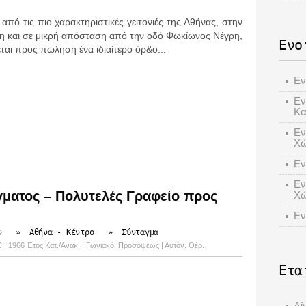
 από τις πιο χαρακτηριστικές γειτονιές της Αθήνας, στην
η και σε μικρή απόσταση από την οδό Φωκίωνος Νέγρη,
Ενο
εται προς πώληση ένα ιδιαίτερο όρ&o...
Εν
Εν
Κα
Εν
Χ
Εν
Εν
γματος – Πολυτελές Γραφείο προς
Χώ
Εν
ν
»
Αθήνα - Κέντρο
»
Σύνταγμα
WC | 1966 Έτος Κατ./Ανακ. | Γωνιακό, Προσόψεως | Αυτόν. Θέρ.
Ετα
Λί