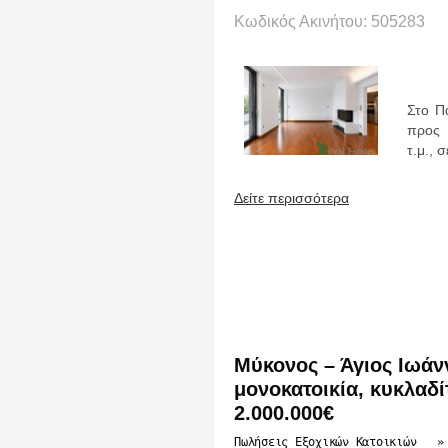
Κωδικός Ακινήτου: 505283
Στο Π
προς 
τ.μ., 
Δείτε περισσότερα
Μύκονος – Άγιος Ιωάν
μονοκατοικία, κυκλαδ
2.000.000€
Πωλήσεις Εξοχικών Κατοικιών