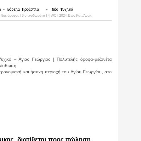
α - Βόρεια Προάστια
»
Νέο Ψυχικό
ς, 5ος όροφος | 3 υπνοδωμάτια | 4 WC | 2024 Έτος Κατ./Ανακ.
υχικό – Άγιος Γεώργιος | Πολυτελής όροφο-μεζονέτα
μίσθωση
προνομιακή και ήσυχη περιοχή του Αγίου Γεωργίου, στο
ικας, διατίθεται προς πώληση,