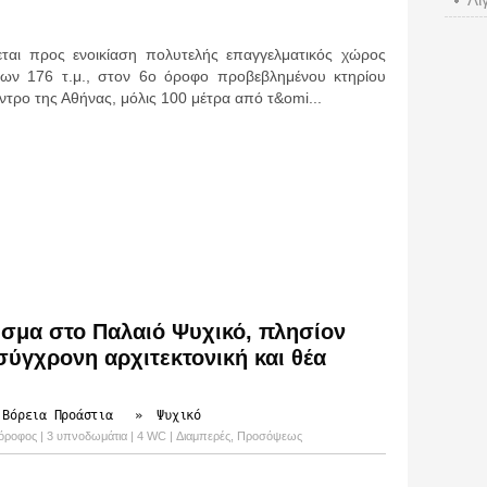
θεται προς ενοικίαση πολυτελής επαγγελματικός χώρος
ίων 176 τ.μ., στον 6ο όροφο προβεβλημένου κτηρίου
ντρο της Αθήνας, μόλις 100 μέτρα από τ&omi...
σμα στο Παλαιό Ψυχικό, πλησίον
σύγχρονη αρχιτεκτονική και θέα
 Βόρεια Προάστια
»
Ψυχικό
ος όροφος | 3 υπνοδωμάτια | 4 WC | Διαμπερές, Προσόψεως