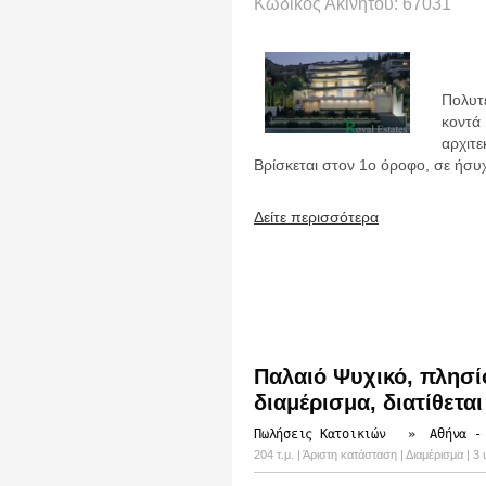
Κωδικός Ακινήτου: 67031
Πολυτ
κοντ
αρχιτε
Βρίσκεται στον 1ο όροφο, σε ήσυχ
Δείτε περισσότερα
Παλαιό Ψυχικό, πλησί
διαμέρισμα, διατίθετα
Πωλήσεις Κατοικιών
»
Αθήνα -
204 τ.μ. | Άριστη κατάσταση | Διαμέρισμα |