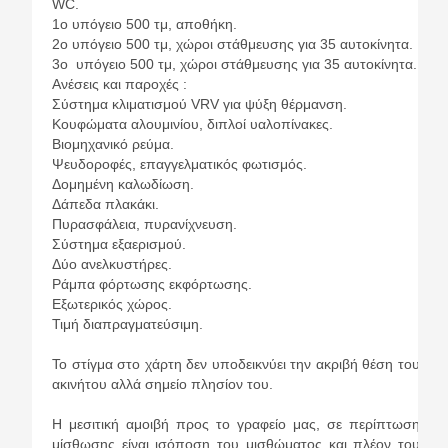
WC.
1ο υπόγειο 500 τμ, αποθήκη.
2ο υπόγειο 500 τμ, χώροι στάθμευσης για 35 αυτοκίνητα.
3ο υπόγειο 500 τμ, χώροι στάθμευσης για 35 αυτοκίνητα.
Ανέσεις και παροχές :
Σύστημα κλιματισμού VRV για ψύξη θέρμανση.
Κουφώματα αλουμινίου, διπλοί υαλοπίνακες.
Βιομηχανικό ρεύμα.
Ψευδοροφές, επαγγελματικός φωτισμός.
Δομημένη καλωδίωση.
Δάπεδα πλακάκι.
Πυρασφάλεια, πυρανίχνευση.
Σύστημα εξαερισμού.
Δύο ανελκυστήρες.
Ράμπα φόρτωσης εκφόρτωσης.
Εξωτερικός χώρος.
Τιμή διαπραγματεύσιμη.
Το στίγμα στο χάρτη δεν υποδεικνύει την ακριβή θέση του
ακινήτου αλλά σημείο πλησίον του.
Η μεσιτική αμοιβή προς το γραφείο μας, σε περίπτωση
μίσθωσης είναι ισόποση του μισθώματος και πλέον του