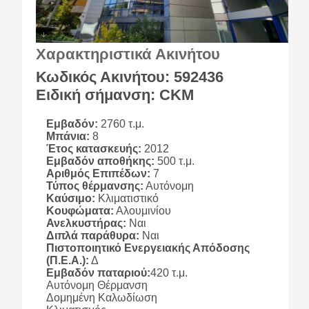
Χαρακτηριστικά Ακινήτου
Κωδικός Ακινήτου: 592436
Ειδική σήμανση: CKM
Εμβαδόν:
2760 τ.μ.
Μπάνια:
8
Έτος κατασκευής:
2012
Εμβαδόν αποθήκης:
500 τ.μ.
Αριθμός Επιπέδων:
7
Τύπος θέρμανσης:
Αυτόνομη
Καύσιμο:
Κλιματιστικό
Κουφώματα:
Αλουμινίου
Ανελκυστήρας:
Ναι
Διπλά παράθυρα:
Ναι
Πιστοποιητικό Ενεργειακής Απόδοσης
(Π.Ε.Α.):
Δ
Εμβαδόν παταριού:
420 τ.μ.
Αυτόνομη Θέρμανση
Δομημένη Καλωδίωση