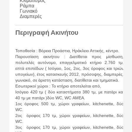
Κλιματισμός
Ράμπα
Γωνιακό
Διαμπερές
Περιγραφή Ακινήτου
Τοποθεσία : Βόρεια Προάστια, Ηράκλειο Αττικής, κέντρο.
Παρουσίαση ακινήτου : Διατίθεται προς μίσθωση,
πολυτελές αυτόνομο, επαγγελματικό κτήριο 2.760 τμ,
επτά επιπέδων ( Ισόγειο, 1ος, 2ος, 3ος όροφος και τριών
υπογείων), έτος κατασκευής 2012, πρόσοψης, διαμπερές,
γωνιακό, σε άριστη κατάσταση, διατίθεται και τμηματικά.
Εσωτερικοί χώροι : Το κτήριο αποτελείται από,
Ισόγειο 420 τμ ( δύο καταστήματα 380 τμ, με πατάρι και
40 τμ με πατάρι )δύο WC, WC ΑΜΕΑ.
1ος όροφος 500 τμ, χώροι γραφείων, kitchenette, δύο
WC.
2ος όροφος 170 τμ, χώροι γραφείων, kitchenette, δύο
WC.
3ος όροφος 170 τμ, χώροι γραφείων, kitchenette, δύο