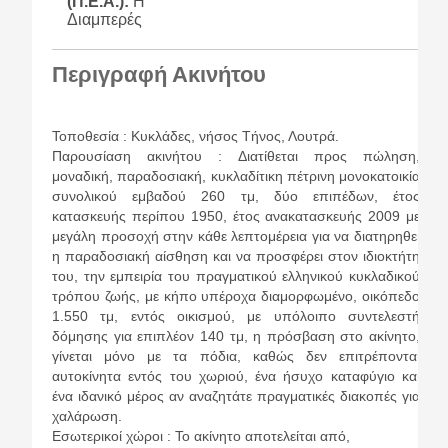
(Π.Ε.Α.):
Η
Διαμπερές
Περιγραφή Ακινήτου
Τοποθεσία : Κυκλάδες, νήσος Τήνος, Λουτρά.
Παρουσίαση ακινήτου : Διατίθεται προς πώληση,
μοναδική, παραδοσιακή, κυκλαδίτικη πέτρινη μονοκατοικία
συνολικού εμβαδού 260 τμ, δύο επιπέδων, έτος
κατασκευής περίπου 1950, έτος ανακατασκευής 2009 με
μεγάλη προσοχή στην κάθε λεπτομέρεια για να διατηρηθεί
η παραδοσιακή αίσθηση και να προσφέρει στον ιδιοκτήτη
του, την εμπειρία του πραγματικού ελληνικού κυκλαδικού
τρόπου ζωής, με κήπο υπέροχα διαμορφωμένο, οικόπεδο
1.550 τμ, εντός οικισμού, με υπόλοιπο συντελεστή
δόμησης για επιπλέον 140 τμ, η πρόσβαση στο ακίνητο,
γίνεται μόνο με τα πόδια, καθώς δεν επιτρέπονται
αυτοκίνητα εντός του χωριού, ένα ήσυχο καταφύγιο και
ένα ιδανικό μέρος αν αναζητάτε πραγματικές διακοπές για
χαλάρωση.
Εσωτερικοί χώροι : Το ακίνητο αποτελείται από,