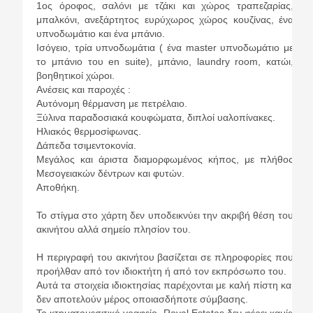
1ος όροφος, σαλόνι με τζάκι και χώρος τραπεζαρίας,
μπαλκόνι, ανεξάρτητος ευρύχωρος χώρος κουζίνας, ένα
υπνοδωμάτιο και ένα μπάνιο.
Ισόγειο, τρία υπνοδωμάτια ( ένα master υπνοδωμάτιο με
το μπάνιο του en suite), μπάνιο, laundry room, κατώι,
βοηθητικοί χώροι.
Ανέσεις και παροχές :
Αυτόνομη θέρμανση με πετρέλαιο.
Ξύλινα παραδοσιακά κουφώματα, διπλοί υαλοπίνακες.
Ηλιακός θερμοσίφωνας.
Δάπεδα τσιμεντοκονία.
Μεγάλος και άριστα διαμορφωμένος κήπος, με πλήθος
Μεσογειακών δέντρων και φυτών.
Αποθήκη.
Το στίγμα στο χάρτη δεν υποδεικνύει την ακριβή θέση του
ακινήτου αλλά σημείο πλησίον του.
Η περιγραφή του ακινήτου βασίζεται σε πληροφορίες που
προήλθαν από τον ιδιοκτήτη ή από τον εκπρόσωπο του.
Αυτά τα στοιχεία ιδιοκτησίας παρέχονται με καλή πίστη και
δεν αποτελούν μέρος οποιασδήποτε σύμβασης.